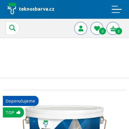
teknosbarva.cz
0
0
Doporučujeme
TOP