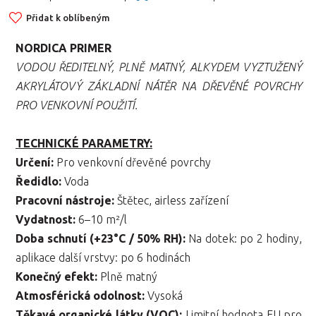
Přidat k oblíbeným
NORDICA PRIMER
VODOU ŘEDITELNÝ, PLNĚ MATNÝ, ALKYDEM VYZTUŽENÝ
AKRYLÁTOVÝ ZÁKLADNÍ NÁTĚR NA DŘEVĚNÉ POVRCHY
PRO VENKOVNÍ POUŽITÍ.
TECHNICKÉ PARAMETRY:
Určení:
Pro venkovní dřevěné povrchy
Ředidlo:
Voda
Pracovní nástroje:
Štětec, airless zařízení
Vydatnost:
6–10 m²/l
Doba schnutí (+23°C / 50% RH):
Na dotek: po 2 hodiny,
aplikace další vrstvy: po 6 hodinách
Konečný efekt:
Plně matný
Atmosférická odolnost:
Vysoká
Těkavé organické látky (VOC):
Limitní hodnota EU pro