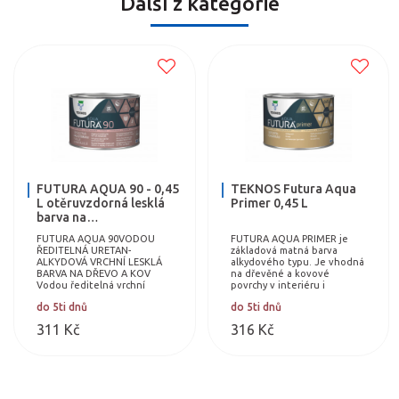
Další z kategorie
FUTURA AQUA 90 - 0,45
TEKNOS Futura Aqua
L otěruvzdorná lesklá
Primer 0,45 L
barva na…
FUTURA AQUA 90VODOU
FUTURA AQUA PRIMER je
ŘEDITELNÁ URETAN-
základová matná barva
ALKYDOVÁ VRCHNÍ LESKLÁ
alkydového typu. Je vhodná
BARVA NA DŘEVO A KOV
na dřevěné a kovové
Vodou ředitelná vrchní
povrchy v interiéru i
barva na uretan-alkydové
exteriéru včetně nábytku a
do 5ti dnů
do 5ti dnů
bázi na vyjímatelný a
hraček. Barvu lze tónovat
stacionární nábytek pro…
dle vzornkovníku…
311 Kč
316 Kč