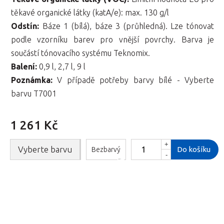
těkavé organické látky (katA/e): max. 130 g/l
Odstín:
Báze 1 (bílá), báze 3 (průhledná). Lze tónovat
podle vzorníku barev pro vnější povrchy. Barva je
součástí tónovacího systému Teknomix.
Balení:
0,9 l, 2,7 l, 9 l
Poznámka:
V případě potřeby barvy bílé - Vyberte
barvu T7001
1 261 Kč
+
Vyberte barvu
Do košíku
Bezbarvý
-