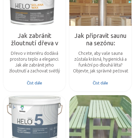
Jak zabránit
Jak připravit saunu
žloutnutí dřeva v
na sezónu:
interiéru: HELO®
Kompletní péče o
Dřevo v interiéru dodává
Chcete, aby vaše sauna
SOLANA WAX pro
dřevo s produkty
prostoru teplo a eleganci.
zůstala krásná, hygienická a
přirozený vzhled
Teknos
Jak ale zabránit jeho
funkční po dlouhá léta?
žloutnutí a zachovat světlý
Objevte, jak správně pečovat
odstín? Řešením je HELO®
o dřevo v sauně a jaké
SOLANA WAX – ochranný
produkty Teknos zajistí
Číst dále
Číst dále
vosk s UV ochranou od
maximální ochranu.
Teknos.