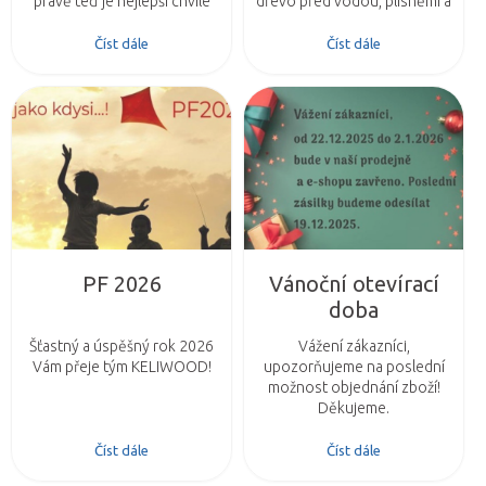
právě teď je nejlepší chvíle
dřevo před vodou, plísněmi a
vrátit mu ochranu i krásný
deformacemi. Objevte
vzhled. Poradíme vám, jak
osvědčený postup a
Číst dále
Číst dále
natřít dřevo správně a jaké
profesionální nátěrové
nátěry zvolit, aby vydržely co
systémy Teknos.
nejdéle.
PF 2026
Vánoční otevírací
doba
Šťastný a úspěšný rok 2026
Vážení zákazníci,
Vám přeje tým KELIWOOD!
upozorňujeme na poslední
možnost objednání zboží!
Děkujeme.
Číst dále
Číst dále