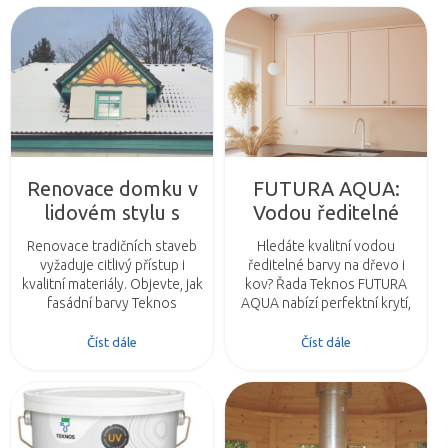
Renovace domku v
FUTURA AQUA:
lidovém stylu s
Vodou ředitelné
použitím barev
barvy na dřevo i kov
Renovace tradičních staveb
Hledáte kvalitní vodou
NORDICA® MATT
pro dokonalý a
vyžaduje citlivý přístup i
ředitelné barvy na dřevo i
odolný povrch
kvalitní materiály. Objevte, jak
kov? Řada Teknos FUTURA
fasádní barvy Teknos
AQUA nabízí perfektní krytí,
NORDICA® MATT pomáhají
odolnost a ekologické
zachovat historický vzhled a
složení. Ideální pro nábytek,
Číst dále
Číst dále
zároveň poskytují
dveře, okna i dětské hračky.
dlouhodobou ochranu.