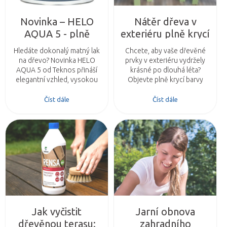
Novinka – HELO
Nátěr dřeva v
AQUA 5 - plně
exteriéru plně krycí
matný lak
barvou Nordica
Hledáte dokonalý matný lak
Chcete, aby vaše dřevěné
Matt a Nordica
na dřevo? Novinka HELO
prvky v exteriéru vydržely
Classic
AQUA 5 od Teknos přináší
krásné po dlouhá léta?
elegantní vzhled, vysokou
Objevte plně krycí barvy
odolnost a ekologické
Nordica Matt a Nordica
složení pro interiérové
Classic od Teknos, které
Číst dále
Číst dále
dřevěné povrchy.
spojují špičkovou ochranu a
dokonalý vzhled.
Jak vyčistit
Jarní obnova
dřevěnou terasu:
zahradního