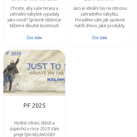
Rensa Terrace jako
nábytku: Barvy
Chcete, aby vaše terasa a
Jaro je ideální čas na obnovu
základ dokonalého
Teknos přinášejí
zahradní nábytek vypadaly
zahradního nábytku.
nátěru
nový život do vaší
jako nové? Správné čištění je
Poradíme vám, jak správně
klíčem k dlouhé životnosti
natřít dřevo, jaké produkty
zahrady
dřeva. Objevte účinný čistič
Teknos použít a jak dodat
TEKNOS Rensa Terrace a
vaší zahradě svěží, moderní
Číst dále
Číst dále
připravte povrch na perfektní
vzhled.
nátěr.
PF 2025
Hodně zdraví, štěstí a
úspěchů v roce 2025 Vám
přeje tým KELIWOOD!