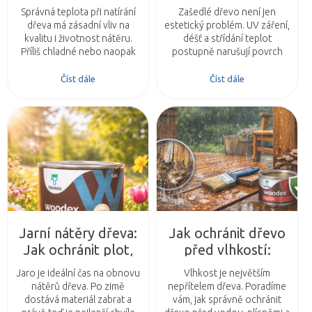
natírat dřevo?
Správná teplota při natírání
Zašedlé dřevo není jen
Praktický průvodce
dřeva má zásadní vliv na
estetický problém. UV záření,
pro dokonalý
kvalitu i životnost nátěru.
déšť a střídání teplot
Příliš chladné nebo naopak
postupně narušují povrch
výsledek
horké počasí může způsobit
dřeva a zkracují jeho
horší přilnavost,
životnost. Poradíme vám,
Číst dále
Číst dále
nerovnoměrné schnutí i
proč k šednutí dochází a jak
zkrácení životnosti ochranné
správnou lazurou ochránit
vrstvy. Zjistěte, kdy jsou
dřevo na dlouhé roky.
podmínky pro natírání ideální
a na co si dát pozor.
Jarní nátěry dřeva:
Jak ochránit dřevo
Jak ochránit plot,
před vlhkostí:
terasu i pergolu a
Kompletní návod
Jaro je ideální čas na obnovu
Vlhkost je největším
prodloužit jejich
pro dlouhou
nátěrů dřeva. Po zimě
nepřítelem dřeva. Poradíme
životnost
životnost
dostává materiál zabrat a
vám, jak správně ochránit