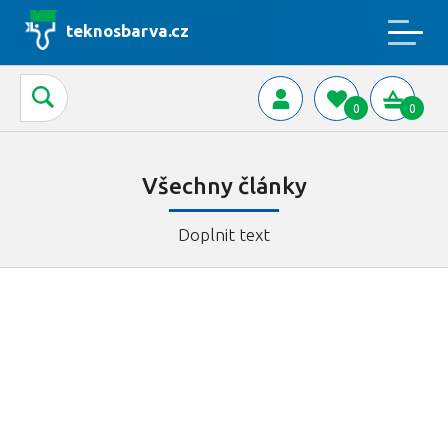
teknosbarva.cz
0
0
Všechny články
Doplnit text