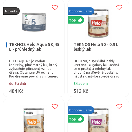
Novinka
Doporučujeme
TOP
TEKNOS Helo Aqua 5 0,45
TEKNOS Helo 90 - 0,9 L
L - průhledný lak
lesklý lak
HELO AQUA 5 je vodou
HELO 90 je speciální lesklý
ředitelný, plně matný lak, který
uretano - alkydový lak. Jedná
zvýrazňuje přirozený vzhled
se o pružný a odolný lak
dřeva. Obsahuje UV ochranu.
vhodný na dřevěné podlahy,
Pro dřevěné povrchy v interiéru
nábytek, měkké i tvrdé dřevo
i exteriéru. Použití: dřevěné
(např. parkety, OSB desky).
do 5ti dnů
Skladem
dveře, okna…
Chrání dřevo před…
484 Kč
512 Kč
Doporučujeme
TOP