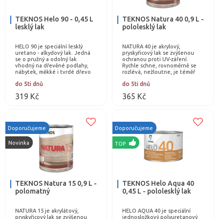
TEKNOS Helo 90 - 0,45 L
TEKNOS Natura 40 0,9 L -
lesklý lak
pololesklý lak
HELO 90 je speciální lesklý
NATURA 40 je akrylový,
uretano - alkydový lak. Jedná
pryskyřicový lak se zvýšenou
se o pružný a odolný lak
ochranou proti UV-záření.
vhodný na dřevěné podlahy,
Rychle schne, rovnoměrně se
nábytek, měkké i tvrdé dřevo
rozlévá, nežloutne, je téměř
(např. parkety, OSB desky).
bez zápachu. Po zaschnutí je
do 5ti dnů
do 5ti dnů
Chrání dřevo před…
omyvatelný a odolný…
319 Kč
365 Kč
Doporučujeme
Doporučujeme
Novinka
TOP
TEKNOS Natura 15 0,9 L -
TEKNOS Helo Aqua 40
polomatný
0,45 L - pololesklý lak
NATURA 15 je akrylátový,
HELO AQUA 40 je speciální
pryskyřicový lak se zvýšenou
jednosložkový polyuretanový