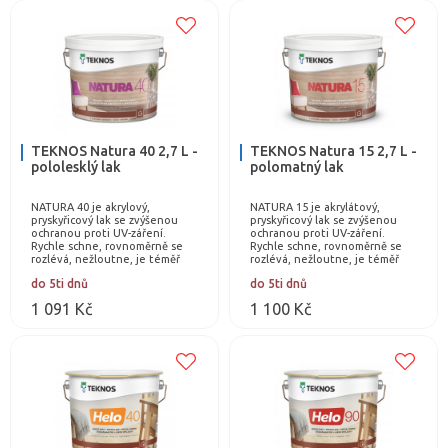
TEKNOS Natura 40 2,7 L -
TEKNOS Natura 15 2,7 L -
pololesklý lak
polomatný lak
NATURA 40 je akrylový,
NATURA 15 je akrylátový,
pryskyřicový lak se zvýšenou
pryskyřicový lak se zvýšenou
ochranou proti UV-záření.
ochranou proti UV-záření.
Rychle schne, rovnoměrně se
Rychle schne, rovnoměrně se
rozlévá, nežloutne, je téměř
rozlévá, nežloutne, je téměř
bez zápachu. Po zaschnutí je
bez zápachu. Po zaschnutí je
do 5ti dnů
do 5ti dnů
omyvatelný a odolný…
omyvatelný a…
1 091 Kč
1 100 Kč