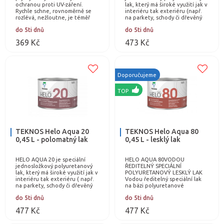
ochranou proti UV-záření.
lak, který má široké využití jak v
Rychle schne, rovnoměrně se
interiéru tak exteriéru (např.
rozlévá, nežloutne, je téměř
na parkety, schody či dřevěný
bez zápachu. Po zaschnutí je
nábytek). Jedná se o bezbarvý
do 5ti dnů
do 5ti dnů
omyvatelný a…
lak,…
369 Kč
473 Kč
Doporučujeme
TOP
TEKNOS Helo Aqua 20
TEKNOS Helo Aqua 80
0,45 L - polomatný lak
0,45 L - lesklý lak
HELO AQUA 20 je speciální
HELO AQUA 80VODOU
jednosložkový polyuretanový
ŘEDITELNÝ SPECIÁLNÍ
lak, který má široké využití jak v
POLYURETANOVÝ LESKLÝ LAK
interiéru tak exteriéru ( např.
Vodou ředitelný speciální lak
na parkety, schody či dřevěný
na bázi polyuretanové
nábytek). Jedná se o bezbarvý
disperze. HELO AQUA 80 je
do 5ti dnů
do 5ti dnů
lak…
vhodný pro zpracování
dřevěných povrchů v…
477 Kč
477 Kč