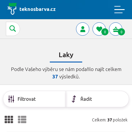
teknosbarva.cz
0
0
Laky
Podle Vašeho výběru se nám podařilo najít celkem
37
výsledků.
Filtrovat
Řadit
Celkem:
37
položek