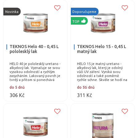
Novinka
Doporučujeme
TOP
TEKNOS Helo 40 - 0,45 L
TEKNOS Helo 15 - 0,45 L
pololesklý lak
matný lak
HELO 40 je pololesklý uretano -
HELO 15 je matný uretano -
alkydový lak. Vyznačuje se svou
alkydový lak, který je odolný
vysokou odolností a rychlým
vůči UV záření. Vyniká svou
zasycháním. Lakovaný povrch je
odolností a také poměrně
tvrdý a přitom si ponechává
rychle schne. Skvěle se hodí na
určitou pružnost. Tento…
dřevěné podlahy, nábytek,
do 5 dnů
do 5ti dnů
okna a jiné…
306 Kč
311 Kč