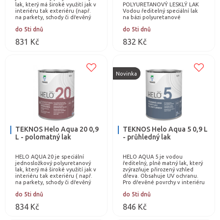
lak, který má široké využití jak v
POLYURETANOVÝ LESKLÝ LAK
interiéru tak exteriéru (např.
Vodou ředitelný speciální lak
na parkety, schody či dřevěný
na bázi polyuretanové
nábytek). Jedná se o bezbarvý
disperze. HELO AQUA 80 je
do 5ti dnů
do 5ti dnů
lak,…
vhodný pro zpracování
dřevěných povrchů v…
831 Kč
832 Kč
Novinka
TEKNOS Helo Aqua 20 0,9
TEKNOS Helo Aqua 5 0,9 L
L - polomatný lak
- průhledný lak
HELO AQUA 20 je speciální
HELO AQUA 5 je vodou
jednosložkový polyuretanový
ředitelný, plně matný lak, který
lak, který má široké využití jak v
zvýrazňuje přirozený vzhled
interiéru tak exteriéru ( např.
dřeva. Obsahuje UV ochranu.
na parkety, schody či dřevěný
Pro dřevěné povrchy v interiéru
nábytek). Jedná se o bezbarvý
i exteriéru. Použití: dřevěné
do 5ti dnů
do 5ti dnů
lak…
dveře, okna…
834 Kč
846 Kč