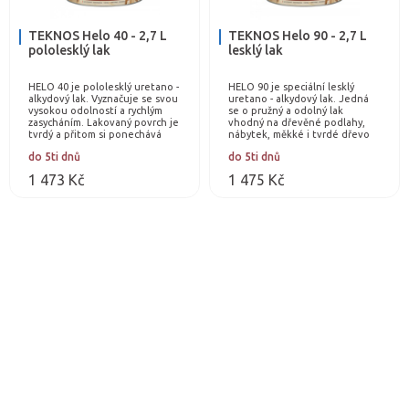
TEKNOS Helo 40 - 2,7 L
TEKNOS Helo 90 - 2,7 L
pololesklý lak
lesklý lak
HELO 40 je pololesklý uretano -
HELO 90 je speciální lesklý
alkydový lak. Vyznačuje se svou
uretano - alkydový lak. Jedná
vysokou odolností a rychlým
se o pružný a odolný lak
zasycháním. Lakovaný povrch je
vhodný na dřevěné podlahy,
tvrdý a přitom si ponechává
nábytek, měkké i tvrdé dřevo
určitou pružnost. Tento…
(např. parkety, OSB desky).
do 5ti dnů
do 5ti dnů
Chrání dřevo před…
1 473 Kč
1 475 Kč