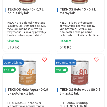
TEKNOS Helo 40 - 0,9 L
TEKNOS Helo 15 - 0,9 L
pololesklý lak
matný lak
HELO 40 je pololesklý uretano -
HELO 15 je matný uretano -
alkydový lak. Vyznačuje se svou
alkydový lak, který je odolný
vysokou odolností a rychlým
vůči UV záření. Vyniká svou
zasycháním. Lakovaný povrch je
odolností a také poměrně
tvrdý a přitom si ponechává
rychle schne. Skvěle se hodí na
určitou pružnost. Tento…
dřevěné podlahy, nábytek,
Skladem
Skladem
okna a jiné…
513 Kč
518 Kč
Doporučujeme
Doporučujeme
TOP
TOP
TEKNOS Helo Aqua 40 0,9
TEKNOS Helo Aqua 80 0,9
L - pololesklý lak
L - lesklý lak
HELO AQUA 40 je speciální
HELO AQUA 80VODOU
jednosložkový polyuretanový
ŘEDITELNÝ SPECIÁLNÍ