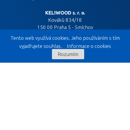
KELIWOOD s. r. o.
Kováků 834/18
150 00 Praha 5 - Smíchov
Tento web využívá cookies. Jeho používáním s tím
vyjadřujete souhlas.
Informace o cookies
Rozumím
KELIWOOD EXPOZICE
KELIWOOD s. r. o.
Liptál 533
756 31
Prodej
+420 777 005 669
+420 777 005 888
E-mail