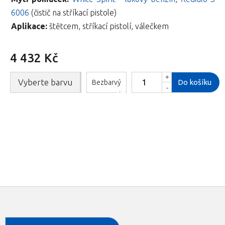
6006
(čistič na stříkací pistole)
Aplikace:
štětcem, stříkací pistolí, válečkem
4 432 Kč
+
Vyberte barvu
Do košíku
Bezbarvý
-