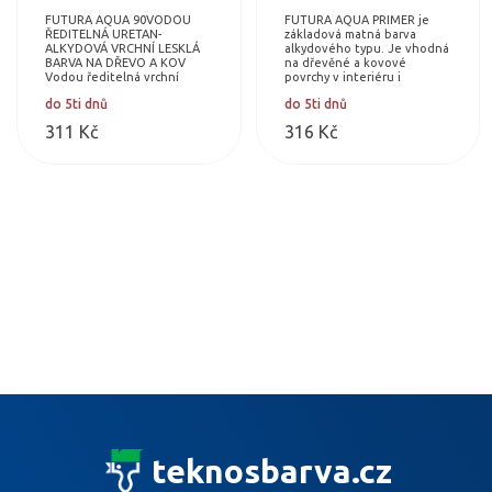
FUTURA AQUA 90VODOU
FUTURA AQUA PRIMER je
ŘEDITELNÁ URETAN-
základová matná barva
ALKYDOVÁ VRCHNÍ LESKLÁ
alkydového typu. Je vhodná
BARVA NA DŘEVO A KOV
na dřevěné a kovové
Vodou ředitelná vrchní
povrchy v interiéru i
barva na uretan-alkydové
exteriéru včetně nábytku a
do 5ti dnů
do 5ti dnů
bázi na vyjímatelný a
hraček. Barvu lze tónovat
stacionární nábytek pro…
dle vzornkovníku…
311 Kč
316 Kč
teknosbarva.cz