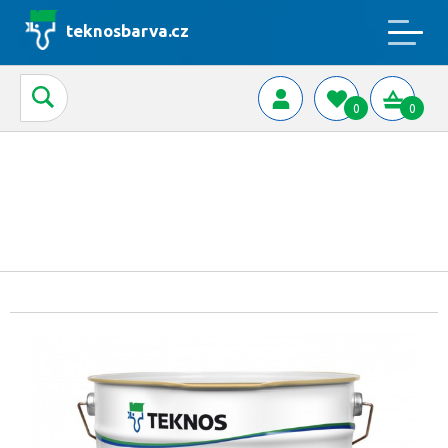
teknosbarva.cz
0
0