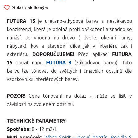
Přidat k oblíbeným
FUTURA 15
je uretano-alkydová barva s nestékavou
konzistencí, která je odolná proti poškození a snadno se
nanáší. Je vhodná na dřevo ( dveře, okenní rámy,
nábytek), kov a stavební dílce jak v interiéru tak i
exteriéru.
DOPORUČUJEME!
Před aplikací
FUTURA
15
použít např.
FUTURA 3
(základovou barvu). Tuto
barvu lze tónovat do světlých i tmavších odstínů dle
vzorkovníku interiérových barev.
POZOR!
Cena tónování na dotaz - může se lišit v
závislosti na zvoleném odstínu.
TECHNICKÉ PARAMETRY:
Spotřeba:
8 - 12 m2/L
Mytí pomůcek:
White Spirit - lakový benzín
,
Ředidlo S