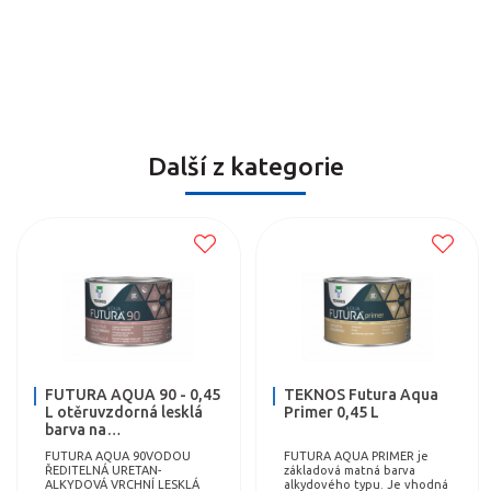
Další z kategorie
FUTURA AQUA 90 - 0,45
TEKNOS Futura Aqua
L otěruvzdorná lesklá
Primer 0,45 L
barva na…
FUTURA AQUA 90VODOU
FUTURA AQUA PRIMER je
ŘEDITELNÁ URETAN-
základová matná barva
ALKYDOVÁ VRCHNÍ LESKLÁ
alkydového typu. Je vhodná