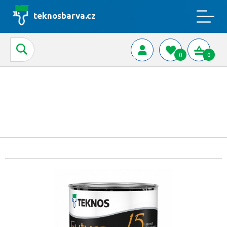
teknosbarva.cz
0
0