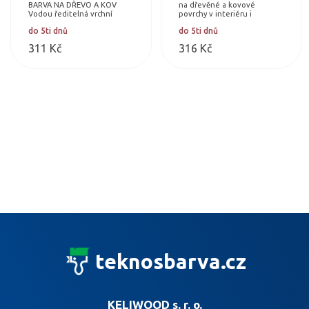
BARVA NA DŘEVO A KOV
na dřevěné a kovové
Vodou ředitelná vrchní
povrchy v interiéru i
barva na uretan-alkydové
exteriéru včetně nábytku a
do 5ti dnů
do 5ti dnů
bázi na vyjímatelný a
hraček. Barvu lze tónovat
stacionární nábytek pro…
dle vzornkovníku…
311 Kč
316 Kč
teknosbarva.cz
KELIWOOD s. r. o.