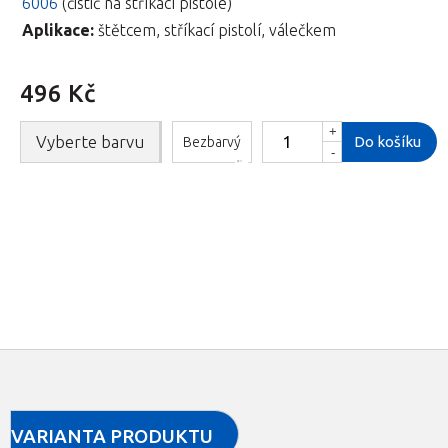
6006
(čistič na stříkací pistole)
Aplikace:
štětcem, stříkací pistolí, válečkem
496 Kč
+
Vyberte barvu
Do košíku
Bezbarvý
-
VARIANTA PRODUKTU