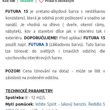
Kód: 046
Skladem
Přidat k oblíbeným
FUTURA 15
je uretano-alkydová barva s nestékavou
konzistencí, která je odolná proti poškození a snadno se
nanáší. Je vhodná na dřevo ( dveře, okenní rámy,
nábytek), kov a stavební dílce jak v interiéru tak i
exteriéru.
DOPORUČUJEME!
Před aplikací
FUTURA 15
použít např.
FUTURA 3
(základovou barvu). Tuto barvu
lze tónovat do světlých i tmavších odstínů dle
vzorkovníku interiérových barev.
POZOR!
Cena tónování na dotaz - může se lišit v
závislosti na zvoleném odstínu.
TECHNICKÉ PARAMETRY:
Spotřeba:
8 - 12 m2/L
Mytí pomůcek:
White Spirit - lakový benzín
,
Ředidlo S