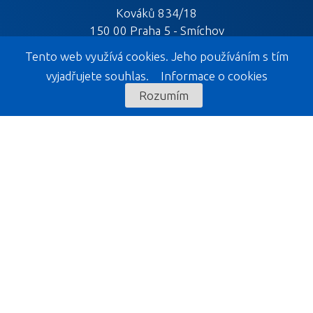
Kováků 834/18
150 00 Praha 5 - Smíchov
Tento web využívá cookies. Jeho používáním s tím
vyjadřujete souhlas.
Informace o cookies
Rozumím
KELIWOOD EXPOZICE
KELIWOOD s. r. o.
Liptál 533
756 31
Prodej
+420 777 005 669
+420 777 005 888
E-mail
eshop@keliwood.cz
teknosbarva@gmail.com