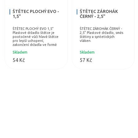
ŠTĚTEC PLOCHÝ EVO -
ŠTĚTEC ZÁROHÁK
1,5"
ČERNÝ - 2,5"
ŠTĚTEC PLOCHÝ EVO 1,5"
ŠTĚTEC ZÁROHÁK ČERNÝ -
Plastové držadlo štětce je
2,5" Plastové držadlo, směs
pootočené vůči hlavě štětce
štětiny a syntetických
pro lepší uchopení,
vláken.
zakončení držadla ve formě
špachtle - stěrky. Dutá
Skladem
Skladem
kónická syntetická vlákna s
jemně…
54 Kč
57 Kč