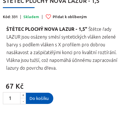
ŠTĚTEC PLOCHÝ NOVA LAZUR - 1,5"
Kód: 331
Skladem
Přidat k oblíbeným
ŠTĚTEC PLOCHÝ NOVA LAZUR - 1,5"
Štětce řady
LAZUR jsou osázeny směsí syntetických vláken zelené
barvy s podílem vláken s X profilem pro dobrou
nasákavost a zašpičatělými konci pro kvalitní roztírání.
Vlákna jsou tužší, což napomáhá účinnému zapracování
lazury do povrchu dřeva.
67 Kč
+
Do košíku
-