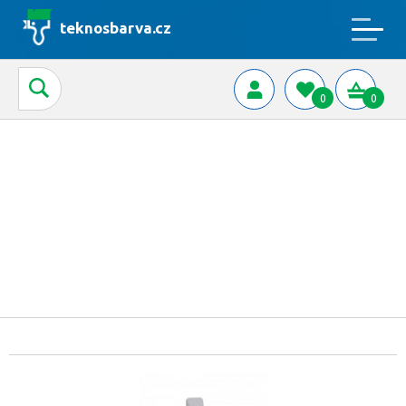
teknosbarva.cz
0
0