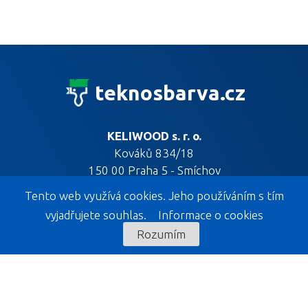
teknosbarva.cz
KELIWOOD s. r. o.
Kováků 834/18
150 00 Praha 5 - Smíchov
Tento web využívá cookies. Jeho používáním s tím
vyjadřujete souhlas.
Informace o cookies
Rozumím
KELIWOOD EXPOZICE
KELIWOOD s. r. o.
Liptál 533
756 31