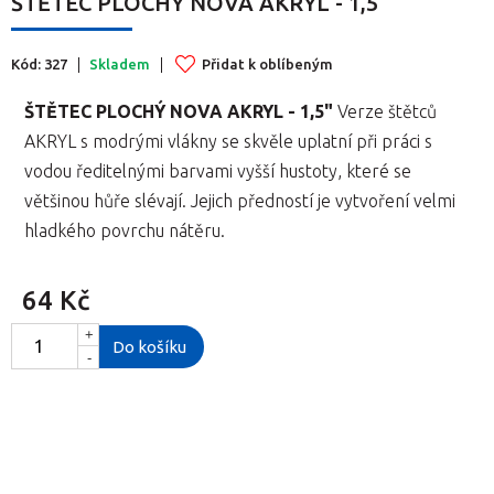
ŠTĚTEC PLOCHÝ NOVA AKRYL - 1,5"
Kód: 327
Skladem
Přidat k oblíbeným
ŠTĚTEC PLOCHÝ NOVA AKRYL - 1,5"
Verze štětců
AKRYL s modrými vlákny se skvěle uplatní při práci s
vodou ředitelnými barvami vyšší hustoty, které se
většinou hůře slévají. Jejich předností je vytvoření velmi
hladkého povrchu nátěru.
64 Kč
+
Do košíku
-