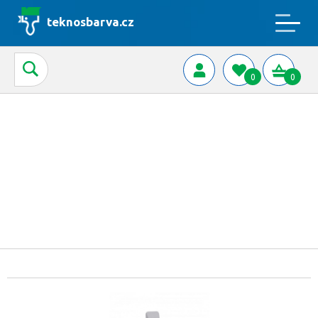
teknosbarva.cz
0
0