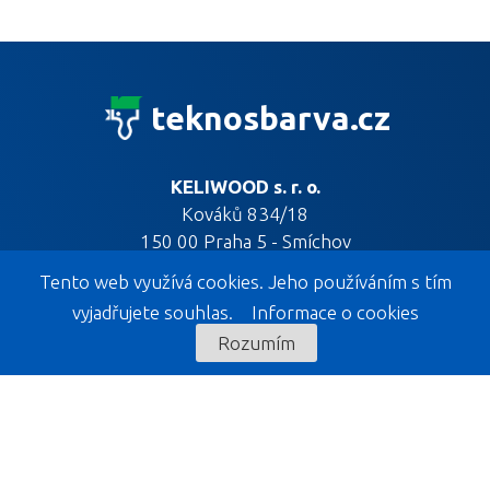
teknosbarva.cz
KELIWOOD s. r. o.
Kováků 834/18
150 00 Praha 5 - Smíchov
Tento web využívá cookies. Jeho používáním s tím
vyjadřujete souhlas.
Informace o cookies
Rozumím
KELIWOOD EXPOZICE
KELIWOOD s. r. o.
Liptál 533
756 31