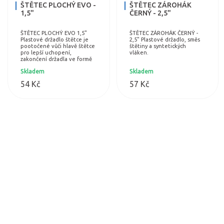
ŠTĚTEC PLOCHÝ EVO -
ŠTĚTEC ZÁROHÁK
1,5"
ČERNÝ - 2,5"
ŠTĚTEC PLOCHÝ EVO 1,5"
ŠTĚTEC ZÁROHÁK ČERNÝ -
Plastové držadlo štětce je
2,5" Plastové držadlo, směs
pootočené vůči hlavě štětce
štětiny a syntetických
pro lepší uchopení,
vláken.
zakončení držadla ve formě
špachtle - stěrky. Dutá
Skladem
Skladem
kónická syntetická vlákna s
jemně…
54 Kč
57 Kč