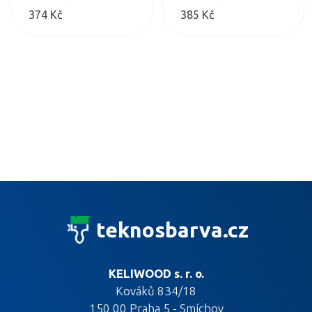
matný…
vytváří hluboký matný…
374 Kč
385 Kč
teknosbarva.cz
KELIWOOD s. r. o.
Kováků 834/18
150 00 Praha 5 - Smíchov