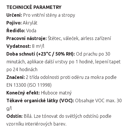
TECHNICKÉ PARAMETRY
Určení:
Pro vnitřní stěny a stropy
Pojivo:
Akrylát
Ředidlo:
Voda
Pracovní nástroje:
Štětec, váleček, airless zařízení
Vydatnost:
8 m²/l
Doba schnutí (+23°C / 50% RH):
Od prachu po 30
minutách, aplikace další vrstvy po 1 hodině, lepení tapet
po 24 hodinách
Značení:
2 třída odolnosti proti oděru za mokra podle
EN 13300 (ISO 11998)
Konečný efekt:
Hluboce matný
Těkavé organické látky (VOC):
Obsahuje VOC max. 30
g/l
Odstín:
Bílá. Lze tónovat do světlých odstínů podle
vzorníku interiérových barev.