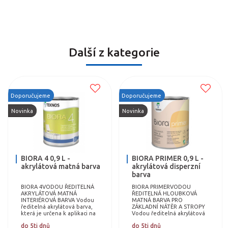
Další z kategorie
Doporučujeme
Doporučujeme
Novinka
Novinka
BIORA 4 0,9 L -
BIORA PRIMER 0,9 L -
akrylátová matná barva
akrylátová disperzní
barva
BIORA 4VODOU ŘEDITELNÁ
BIORA PRIMERVODOU
AKRYLÁTOVÁ MATNÁ
ŘEDITELNÁ HLOUBKOVÁ
INTERIÉROVÁ BARVA Vodou
MATNÁ BARVA PRO
ředitelná akrylátová barva,
ZÁKLADNÍ NÁTĚR A STROPY
která je určena k aplikaci na
Vodou ředitelná akrylátová
stěny a stropy v interiéru.
disperzní barva pro suché
do 5ti dnů
do 5ti dnů
Snadno se nanáší a vytváří
interiéry. Snadno se nanáší a