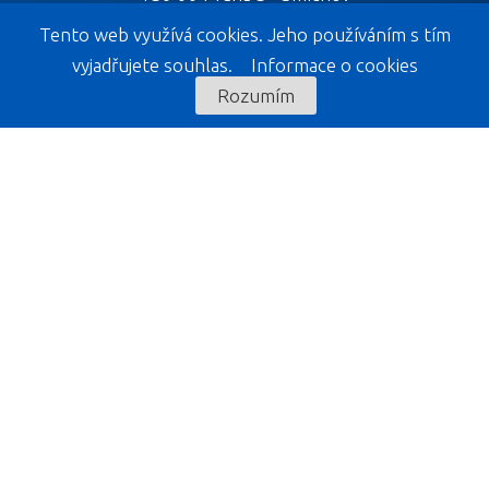
Tento web využívá cookies. Jeho používáním s tím
vyjadřujete souhlas.
Informace o cookies
Rozumím
KELIWOOD EXPOZICE
KELIWOOD s. r. o.
Liptál 533
756 31
Prodej
+420 777 005 669
+420 777 005 888
E-mail
eshop@keliwood.cz
teknosbarva@gmail.com