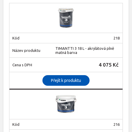
218
TIMANTTI 3 18 L - akrylátová plně
matná barva
4 075 Kč
Přejít k produktu
216