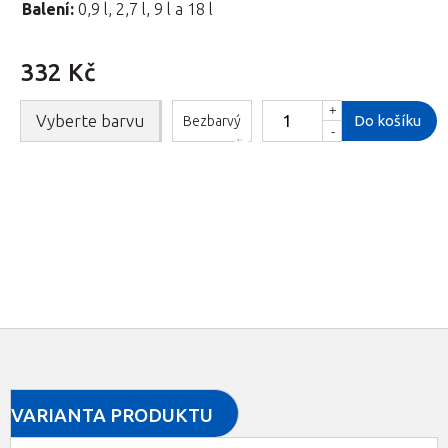
Balení:
0,9 l, 2,7 l, 9 l a 18 l
332 Kč
+
Vyberte barvu
Do košíku
Bezbarvý
-
VARIANTA PRODUKTU