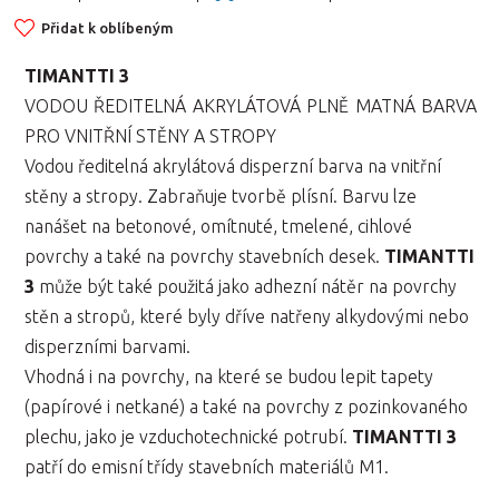
Přidat k oblíbeným
TIMANTTI 3
VODOU ŘEDITELNÁ AKRYLÁTOVÁ PLNĚ MATNÁ BARVA
PRO VNITŘNÍ STĚNY A STROPY
Vodou ředitelná akrylátová disperzní barva na vnitřní
stěny a stropy. Zabraňuje tvorbě plísní. Barvu lze
nanášet na betonové, omítnuté, tmelené, cihlové
povrchy a také na povrchy stavebních desek.
TIMANTTI
3
může být také použitá jako adhezní nátěr na povrchy
stěn a stropů, které byly dříve natřeny alkydovými nebo
disperzními barvami.
Vhodná i na povrchy, na které se budou lepit tapety
(papírové i netkané) a také na povrchy z pozinkovaného
plechu, jako je vzduchotechnické potrubí.
TIMANTTI 3
patří do emisní třídy stavebních materiálů M1.