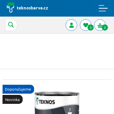
teknosbarva.cz
0
0
Doporučujeme
Novinka