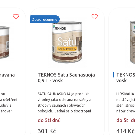
Doporučujeme
navaha
TEKNOS Satu Saunasuoja
TEKNOS H
0,9 L - vosk
vosk
dou
SATU SAUNASUOJA je produkt
HIRSIVAHA 
na ošetření
vhodný jako ochrana na stěny a
na stávají
udivý a
stropy v saunách i obývacích
stěn, strop
zároveň
pokojích. Jedná se o tixotropní
nátěr dřev
parentní
ochranu dřevěných povrchů.
Obsahuje p
do 5ti dnů
do 5ti d
 odstín…
Vytváří vodu odpudivý,…
vosk. Na d
301 Kč
414 Kč