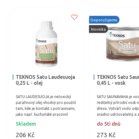
Doporučujeme
Novinka
TEKNOS Satu Laudesuoja
TEKNOS Satu Sau
0,25 L - olej
0,45 L - vosk
SATU LAUDESUOJA je netoxický
SATU SAUNAVAHA je vo
parafinový olej vhodný pro použití
ředitelný přírodní vosk 
tam, kde je kontakt s potravinami,
dřeva. Vytváří vodo odp
jako např. kuchyňské pracovní
snadno udržovatelný a 
desky. Dále je možné je použít na
prodyšný povrch. Trans
Skladem
do 5ti dnů
dětské…
vosk zvýrazní přirozený
206 Kč
273 Kč