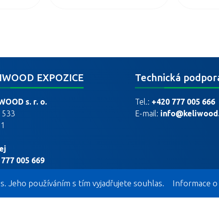
IWOOD EXPOZICE
Technická podpor
WOOD s. r. o.
Tel.:
+420 777 005 666
l 533
E-mail:
info@keliwood
31
ej
 777 005 669
 777 005 888
s. Jeho používáním s tím vyjadřujete souhlas.
Informace o
il
p@keliwood.cz