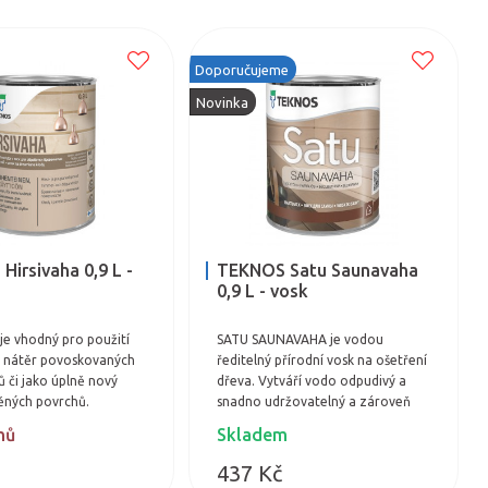
Doporučujeme
Novinka
irsivaha 0,9 L -
TEKNOS Satu Saunavaha
0,9 L - vosk
je vhodný pro použití
SATU SAUNAVAHA je vodou
cí nátěr povoskovaných
ředitelný přírodní vosk na ošetření
ů či jako úplně nový
dřeva. Vytváří vodo odpudivý a
ěných povrchů.
snadno udržovatelný a zároveň
řírodní karnaubský
prodyšný povrch. Transparentní
nů
Skladem
řevě vytváří voskovou…
vosk zvýrazní přirozený odstín…
437 Kč