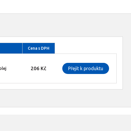
Cena s DPH
206 Kč
Přejít k produktu
olej