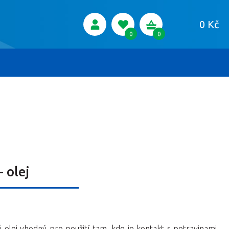
0 Kč
0
0
 olej
Chcete
zobrazit vše
z této kategorie?
razit vše
z této kategorie?
Chcete
zobrazit vše
z této kategorie?
 olej vhodný pro použití tam, kde je kontakt s potravinami,