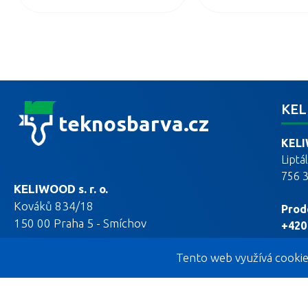
KEL
teknosbarva.cz
KELI
Liptá
756 
KELIWOOD s. r. o.
Kováků 834/18
Prod
150 00 Praha 5 - Smíchov
+420
+420
Tento web využívá cookie
E-ma
esho