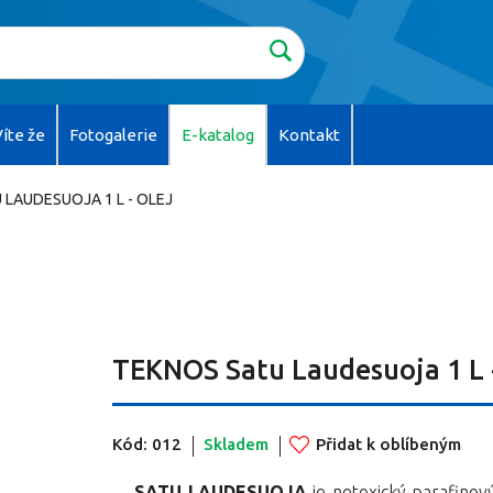
íte že
Fotogalerie
E-katalog
Kontakt
 LAUDESUOJA 1 L - OLEJ
TEKNOS Satu Laudesuoja 1 L -
í barvy
í barvy
povrchy
povrchy
Kód: 012
Skladem
Přidat k oblíbeným
Chcete
zob
SATU LAUDESUOJA
je netoxický parafinový