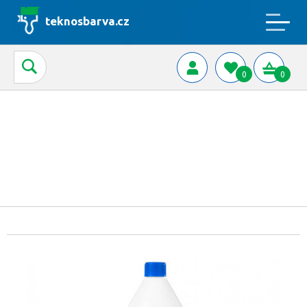
teknosbarva.cz
0
0