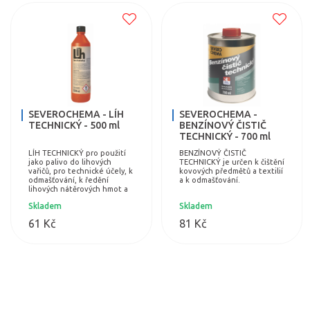
SEVEROCHEMA - LÍH
SEVEROCHEMA -
TECHNICKÝ - 500 ml
BENZÍNOVÝ ČISTIČ
TECHNICKÝ - 700 ml
LÍH TECHNICKÝ pro použití
BENZÍNOVÝ ČISTIČ
jako palivo do lihových
TECHNICKÝ je určen k čištění
vařičů, pro technické účely, k
kovových předmětů a textilií
odmašťování, k ředění
a k odmašťování.
lihových nátěrových hmot a
k čištění některých typů
Skladem
Skladem
skvrn na textilu.
61 Kč
81 Kč