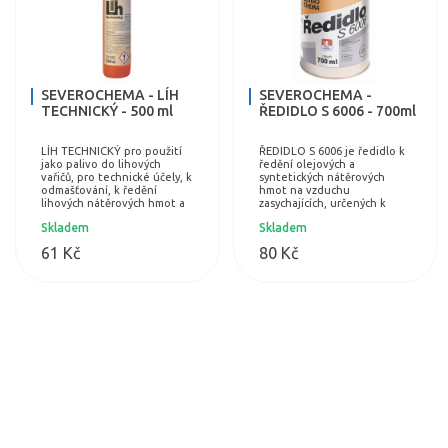
SEVEROCHEMA - LÍH
SEVEROCHEMA -
TECHNICKÝ - 500 ml
ŘEDIDLO S 6006 - 700ml
LÍH TECHNICKÝ pro použití
ŘEDIDLO S 6006 je ředidlo k
jako palivo do lihových
ředění olejových a
vařičů, pro technické účely, k
syntetických nátěrových
odmašťování, k ředění
hmot na vzduchu
lihových nátěrových hmot a
zasychajících, určených k
k čištění některých typů
nanášení štětcem. Přidává se
Skladem
Skladem
skvrn na textilu.
po částech za stálého
míchání.
61 Kč
80 Kč