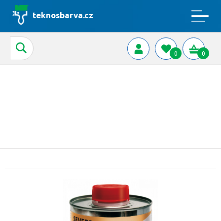
teknosbarva.cz
0
0